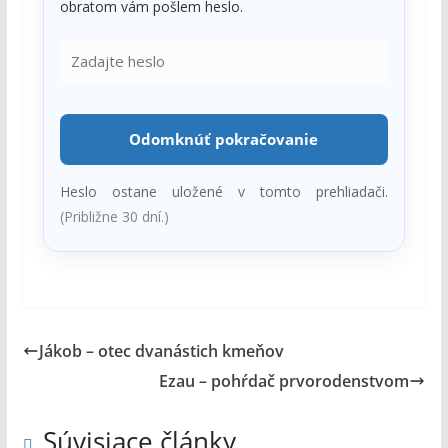
obratom vám pošlem heslo.
Odomknúť pokračovanie
Heslo ostane uložené v tomto prehliadači.
(Približne 30 dní.)
Jákob – otec dvanástich kmeňov
Ezau – pohŕdač prvorodenstvom
Súvisiace články