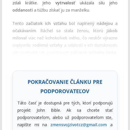
zdali krátke. Jeho
vytrvalosť
ukázala silu jeho
oddanosti
a túžbu získať ju za manželku.
Tento
začiatok ich vzťahu
bol naplnený
nádejou
a
očakávaním
. Ráchel sa stala ženou, ktorú
Jákob
miloval
viac než kohokoľvek iného, čo neskôr výrazne
ovplyvnilo
rodinné vzťahy
a udalosti v ich domácnosti.
Ich stretnutie tak predstavuje
začiatok príbehu lásky
,
ktorý však neskôr priniesol aj
napätie
,
konflikt
a
zápas
o postavenie
v rodine.
POKRAČOVANIE ČLÁNKU PRE
PODPOROVATEĽOV
Táto časť je dostupná pre tých, ktorí podporujú
projekt John Bible. Ak sa chcete stať
podporovateľom, alebo už podporovateľom ste,
napíšte mi na
zmensvojzivotcz@gmail.com
a