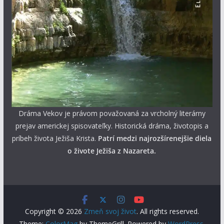
Dráma Vekov je právom považovaná za vrcholný literárny
prejav americkej spisovateľky. Historická dráma, životopis a
príbeh života Ježiša Krista.
Patrí medzi najrozšírenejšie diela
o živote Ježiša z Nazareta.
Copyright © 2026
Zmeň svoj život
. All rights reserved.
Theme:
ColorMag
by ThemeGrill. Powered by
WordPress
.