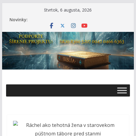
Skip
štvrtok, 6 augusta, 2026
to
Novinky:
content
Ž
i
v
o
t
s
B