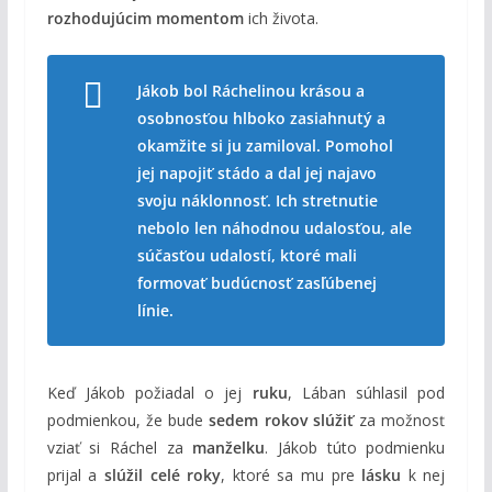
rozhodujúcim momentom
ich života.
Jákob bol Ráchelinou krásou a
osobnosťou hlboko zasiahnutý a
okamžite si ju zamiloval. Pomohol
jej napojiť stádo a dal jej najavo
svoju náklonnosť. Ich stretnutie
nebolo len náhodnou udalosťou, ale
súčasťou udalostí, ktoré mali
formovať budúcnosť zasľúbenej
línie.
Keď Jákob požiadal o jej
ruku
, Lában súhlasil pod
podmienkou, že bude
sedem rokov slúžiť
za možnosť
vziať si Ráchel za
manželku
. Jákob túto podmienku
prijal a
slúžil celé roky
, ktoré sa mu pre
lásku
k nej