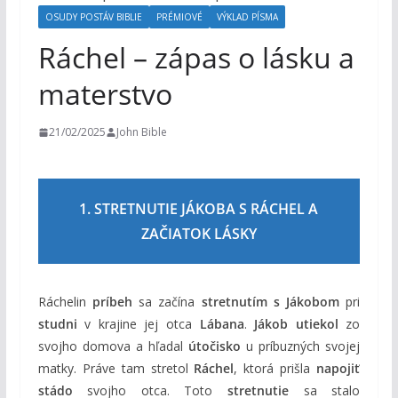
o
OSUDY POSTÁV BIBLIE
PRÉMIOVÉ
VÝKLAD PÍSMA
h
Ráchel – zápas o lásku a
o
materstvo
m
21/02/2025
John Bible
1. STRETNUTIE JÁKOBA S RÁCHEL A
ZAČIATOK LÁSKY
Ráchelin
príbeh
sa začína
stretnutím s Jákobom
pri
studni
v krajine jej otca
Lábana
.
Jákob utiekol
zo
svojho domova a hľadal
útočisko
u príbuzných svojej
matky. Práve tam stretol
Ráchel
, ktorá prišla
napojiť
stádo
svojho otca. Toto
stretnutie
sa stalo