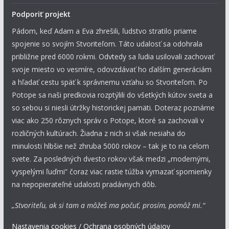
Podporiť projekt
Pádom, keď Adam a Eva zhrešili, ľudstvo stratilo priame
spojenie so svojím Stvoriteľom. Táto udalosť sa odohrala
približne pred 6000 rokmi. Odvtedy sa ľudia usilovali zachovať
svoje miesto vo vesmíre, odovzdávať ho ďalším generáciám
a hľadať cestu späť k správnemu vzťahu so Stvoriteľom. Po
Potope sa naši predkovia rozptýlili do všetkých kútov sveta a
so sebou si niesli útržky historickej pamäti. Doteraz poznáme
viac ako 250 rôznych správ o Potope, ktoré sa zachovali v
rozličných kultúrach. Žiadna z nich si však nesiaha do
minulosti hlbšie než zhruba 5000 rokov – tak je to na celom
svete. Za posledných dvesto rokov však medzi „modernými,
vyspelými ľuďmi“ čoraz viac rastie túžba vymazať spomienky
na nepopierateľné udalosti pradávnych dôb.
„Stvoriteľu, ak si tam a môžeš ma počuť, prosím, pomôž mi.“
Nastavenia cookies / Ochrana osobných údajov