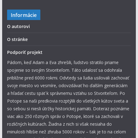
Informácie
O autorovi
O stránke
Podporiť projekt
Pádom, keď Adam a Eva zhrešili, ľudstvo stratilo priame
spojenie so svojím Stvoriteľom. Táto udalosť sa odohrala
približne pred 6000 rokmi. Odvtedy sa ľudia usilovali zachovať
svoje miesto vo vesmíre, odovzdávať ho ďalším generáciám
a hľadať cestu späť k správnemu vzťahu so Stvoriteľom. Po
Potope sa naši predkovia rozptýlili do všetkých kútov sveta a
so sebou si niesli útržky historickej pamäti. Doteraz poznáme
viac ako 250 rôznych správ o Potope, ktoré sa zachovali v
rozličných kultúrach. Žiadna z nich si však nesiaha do
minulosti hlbšie než zhruba 5000 rokov – tak je to na celom