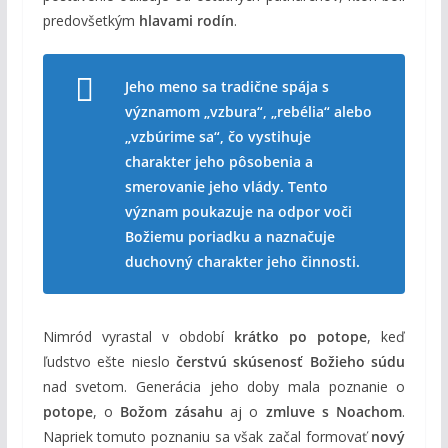
predovšetkým
hlavami rodín
.
Jeho meno sa tradične spája s
významom „vzbura“, „rebélia“ alebo
„vzbúrime sa“, čo vystihuje
charakter jeho pôsobenia a
smerovanie jeho vlády. Tento
význam poukazuje na odpor voči
Božiemu poriadku a naznačuje
duchovný charakter jeho činnosti.
Nimród vyrastal v období
krátko po potope
, keď
ľudstvo ešte nieslo
čerstvú skúsenosť Božieho súdu
nad svetom. Generácia jeho doby mala poznanie o
potope
, o
Božom zásahu
aj o
zmluve s Noachom
.
Napriek tomuto poznaniu sa však začal formovať
nový