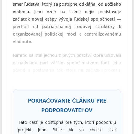
smer ľudstva
, ktorý sa postupne
odkláňal od Božieho
vedenia
. Jeho vznik na scéne dejín predstavuje
začiatok novej etapy vývoja ľudskej spoločnosti
—
prechod od
patriarchálnej rodovej štruktúry
k
organizovanej politickej moci
a
centralizovanému
vládnutiu
.
Nimród sa stal jednou z prvých postáv, ktorá usilovala
o
nadvládu nad väčším spoločenstvom ľudí
. Jeho
pôvod a postavenie tak stoja na začiatku procesu,
ktorý viedol k vzniku
prvých veľkých civilizácií
a
mocenských systémov po potope
.
POKRAČOVANIE ČLÁNKU PRE
PODPOROVATEĽOV
Táto časť je dostupná pre tých, ktorí podporujú
projekt John Bible. Ak sa chcete stať