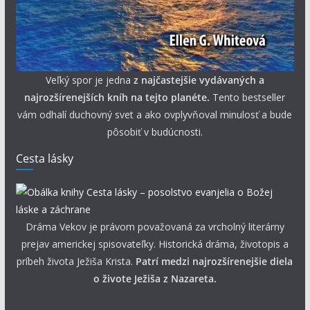
Veľký spor je jedna
z najčastejšie vydávaných a
najrozšírenejších kníh na tejto planéte.
Tento bestseller
vám odhalí duchovný svet a ako ovplyvňoval minulosť a bude
pôsobiť v budúcnosti.
Cesta lásky
Dráma Vekov je právom považovaná za vrcholný literárny
prejav americkej spisovateľky. Historická dráma, životopis a
príbeh života Ježiša Krista.
Patrí medzi najrozšírenejšie diela
o živote Ježiša z Nazareta.