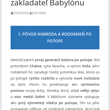
zakladateľ Babylónu
m
20/02/2025
John Bible
1. PÔVOD NIMRÓDA A RODOKMEŇ PO
POTOPE
Nimród patril k
prvej generácii ľudstva po potope
. Bol
potomkom
Cháma
, syna Noacha, a synom
Kúša
. Jeho
rodokmeň ho zaraďuje medzi potomkov línie, ktorá sa
po potope
rýchlo rozšírila
a vytvorila
nové civilizácie
na zemi. Písmo ho predstavuje ako
výnimočnú
postavu
svojej doby, človeka, ktorý získal
veľký vplyv
a
moc medzi ľuďmi
. V biblickom zázname vystupuje
ako
prvý významný vládca po potope
, čím sa jeho
postavenie odlišuje od ostatných patriarchov, ktorí boli