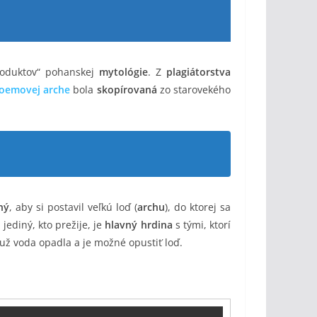
oduktov“ pohanskej
mytológie
. Z
plagiátorstva
oemovej arche
bola
skopírovaná
zo starovekého
ný
, aby si postavil veľkú loď (
archu
), do ktorej sa
 jediný, kto prežije, je
hlavný hrdina
s tými, ktorí
či už voda opadla a je možné opustiť loď.