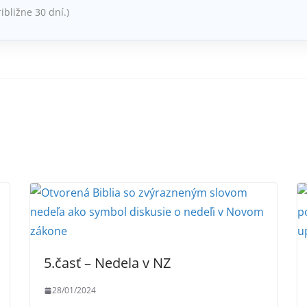
ribližne 30 dní.)
5.časť – Nedela v NZ
28/01/2024