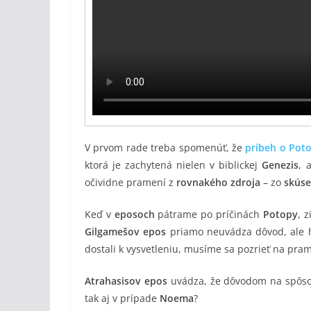
V prvom rade treba spomenúť, že
príbeh o Pot
ktorá je zachytená nielen v biblickej
Genezis
, 
očividne pramení z
rovnakého zdroja
– zo
skúse
Keď v
eposoch
pátrame po príčinách
Potopy
, 
Gilgamešov epos
priamo neuvádza dôvod, ale h
dostali k vysvetleniu, musíme sa pozrieť na pra
Atrahasisov epos
uvádza, že dôvodom na spôso
tak aj v prípade
Noema
?