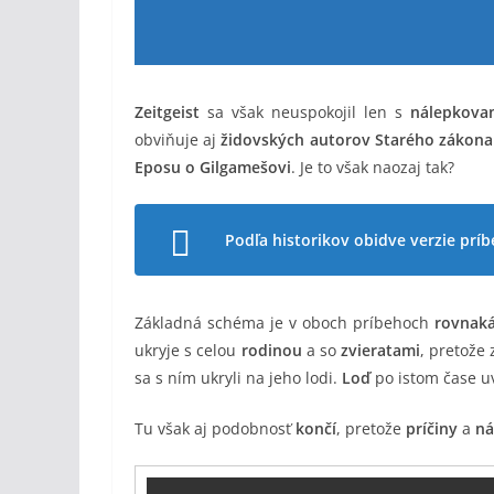
Zeitgeist
sa však neuspokojil len s
nálepkovan
obviňuje aj
židovských autorov Starého zákona
Eposu o Gilgamešovi
. Je to však naozaj tak?
Podľa historikov obidve verzie príb
Základná schéma je v oboch príbehoch
rovnak
ukryje s celou
rodinou
a so
zvieratami
, pretože 
sa s ním ukryli na jeho lodi.
Loď
po istom čase u
Tu však aj podobnosť
končí
, pretože
príčiny
a
ná