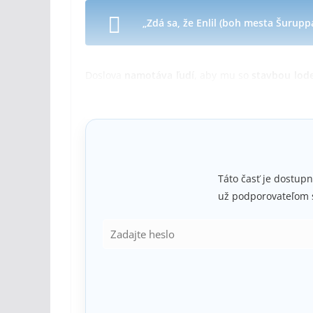
„Zdá sa, že Enlil (boh mesta Šurup
Doslova
namotáva ľudí
, aby mu so
stavbou lod
zošle
nadbytok bohatstva
, bude na nich „
prša
stavbe jeho lode. V prípade
Noema
to však bolo
Táto časť je dostupn
už podporovateľom 