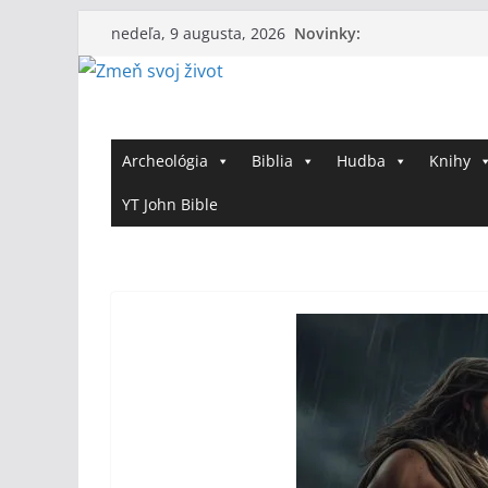
Skip
Novinky:
nedeľa, 9 augusta, 2026
to
content
Archeológia
Biblia
Hudba
Knihy
YT John Bible