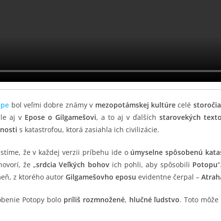
ope
bol veľmi dobre známy v
mezopotámskej kultúre
celé
storočia
ale aj v
Epose o Gilgamešovi
, a to aj v ďalších
starovekých text
nosti
s katastrofou, ktorá zasiahla ich civilizácie.
zistíme, že v každej verzii príbehu ide o
úmyselne spôsobenú kata
ovorí, že „
srdcia Veľkých bohov
ich pohli, aby spôsobili
Potopu
“
meň, z ktorého autor
Gilgamešovho eposu
evidentne čerpal –
Atrah
benie Potopy bolo
príliš rozmnožené
,
hlučné ľudstvo
. Toto môže