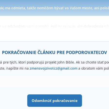
pak) ma odmieta, takže nemôžem bývať vo Vašom meste, ani polož
e
a s
odchodom
sami pomohli, keď im opisuje, aké
dobrodenia
ich
ť
“ hydina,
myriady rýb
, ráno budú padať
bochníky chleba
a veče
inak
.
POKRAČOVANIE ČLÁNKU PRE PODPOROVATEĽOV
á pre tých, ktorí podporujú projekt John Bible. Ak sa chcete stať 
ste, napíšte mi na
zmensvojzivotcz@gmail.com
a obratom vám poš
Odomknúť pokračovanie