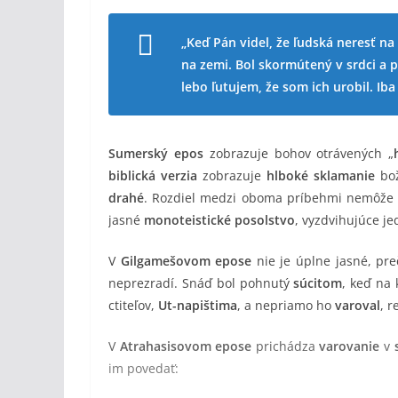
„Keď Pán videl, že ľudská neresť na 
na zemi. Bol skormútený v srdci a p
lebo ľutujem, že som ich urobil. Iba
Sumerský epos
zobrazuje bohov otrávených „
biblická verzia
zobrazuje
hlboké sklamanie
bo
drahé
. Rozdiel medzi oboma príbehmi nemôže
jasné
monoteistické posolstvo
, vyzdvihujúce j
V
Gilgamešovom epose
nie je úplne jasné, pr
neprezradí. Snáď bol pohnutý
súcitom
, keď na
ctiteľov,
Ut-napištima
, a nepriamo ho
varoval
, r
V
Atrahasisovom epose
prichádza
varovanie
v
im povedať: