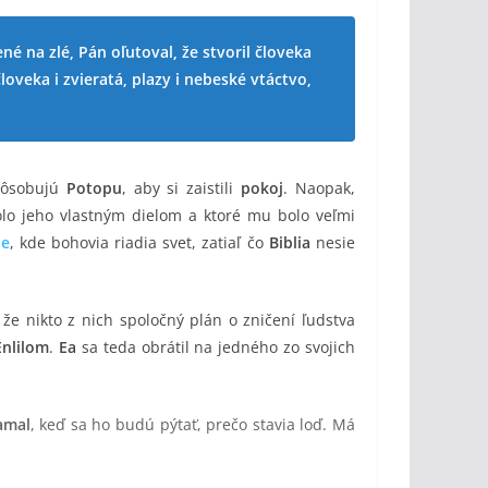
né na zlé, Pán oľutoval, že stvoril človeka
oveka i zvieratá, plazy i nebeské vtáctvo,
ôsobujú
Potopu
, aby si zaistili
pokoj
. Naopak,
olo jeho vlastným dielom a ktoré mu bolo veľmi
ie
, kde bohovia riadia svet, zatiaľ čo
Biblia
nesie
, že nikto z nich spoločný plán o zničení ľudstva
nlilom
.
Ea
sa teda obrátil na jedného zo svojich
amal
, keď sa ho budú pýtať, prečo stavia loď. Má