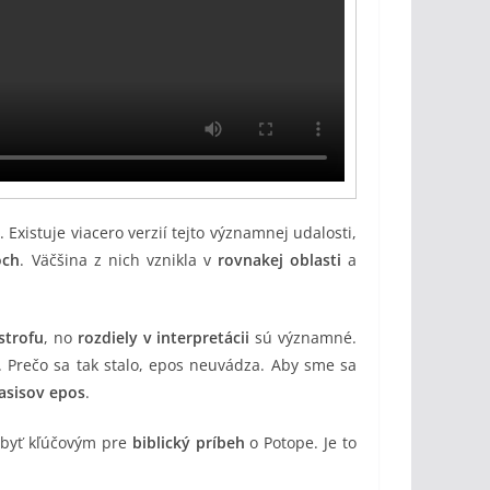
. Existuje viacero verzií tejto významnej udalosti,
och
. Väčšina z nich vznikla v
rovnakej oblasti
a
strofu
, no
rozdiely v interpretácii
sú významné.
. Prečo sa tak stalo, epos neuvádza. Aby sme sa
asisov epos
.
 byť kľúčovým pre
biblický príbeh
o Potope. Je to