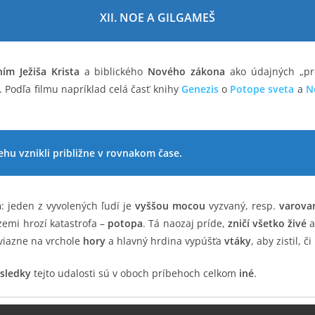
XII. NOE A GILGAMEŠ
ím Ježiša Krista
a biblického
Nového zákona
ako údajných „pr
. Podľa filmu napríklad celá časť knihy
Genezis
o
Potope sveta
a
N
ehu vznikli približne v rovnakom čase.
á
: jeden z vyvolených ľudí je
vyššou mocou
vyzvaný, resp.
varova
zemi hrozí katastrofa –
potopa
. Tá naozaj príde,
zničí všetko živé
a
viazne na vrchole
hory
a hlavný hrdina vypúšťa
vtáky
, aby zistil, 
sledky
tejto udalosti sú v oboch príbehoch celkom
iné
.