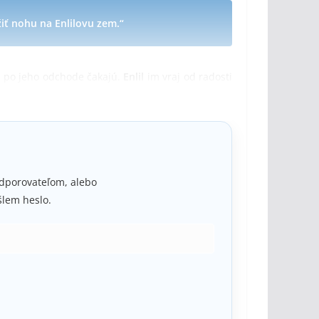
iť nohu na Enlilovu zem.“
 po jeho odchode čakajú.
Enlil
im vraj od radosti
r zas
pšenica
.
Jasné
, že všetci potom
makajú
na
podporovateľom, alebo
lem heslo.