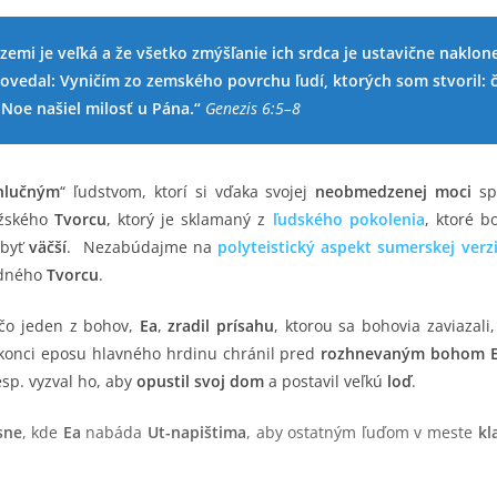
zemi je veľká a že všetko zmýšľanie ich srdca je ustavične naklone
ovedal: Vyničím zo zemského povrchu ľudí, ktorých som stvoril: čl
 Noe našiel milosť u Pána.“
Genezis 6:5–8
hlučným
“ ľudstvom, ktorí si vďaka svojej
neobmedzenej moci
sp
žského
Tvorcu
, ktorý je sklamaný z
ľudského pokolenia
, ktoré b
 byť
väčší
. Nezabúdajme na
polyteistický aspekt
sumerskej verz
edného
Tvorcu
.
ečo jeden z bohov,
Ea
,
zradil prísahu
, ktorou sa bohovia zaviazali
 konci eposu hlavného hrdinu chránil pred
rozhnevaným bohom E
esp. vyzval ho, aby
opustil svoj dom
a postavil veľkú
loď
.
sne
, kde
Ea
nabáda
Ut-napištima
, aby ostatným ľuďom v meste
kl