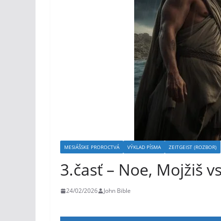
MESIÁŠSKE PROROCTVÁ
VÝKLAD PÍSMA
ZEITGEIST (ROZBOR)
3.časť – Noe, Mojžiš 
24/02/2026
John Bible