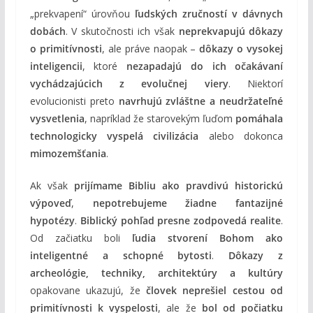
„prekvapení“ úrovňou
ľudských zručností v dávnych
dobách
. V skutočnosti ich však
neprekvapujú dôkazy
o primitívnosti
, ale práve naopak –
dôkazy o vysokej
inteligencii
, ktoré
nezapadajú do ich očakávaní
vychádzajúcich z evolučnej viery
. Niektorí
evolucionisti preto
navrhujú zvláštne a neudržateľné
vysvetlenia
, napríklad že starovekým ľuďom
pomáhala
technologicky vyspelá civilizácia
alebo dokonca
mimozemšťania
.
Ak však
prijímame Bibliu ako pravdivú historickú
výpoveď
,
nepotrebujeme žiadne fantazijné
hypotézy
.
Biblický pohľad presne zodpovedá realite
.
Od začiatku boli
ľudia stvorení Bohom ako
inteligentné a schopné bytosti
.
Dôkazy z
archeológie, techniky, architektúry a kultúry
opakovane ukazujú, že
človek neprešiel cestou od
primitívnosti k vyspelosti
, ale že
bol od počiatku