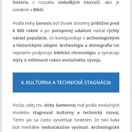
históriu
v rozsahu
niekoľkých tisícročí
, ako je
uvedené v
Biblii
.
Podľa knihy
Genesis
bol človek stvorený
približne pred
6 000 rokmi
a po
potopovej udalosti
nastal
rýchly
nárast populácie
, čo korešponduje s
archeologickými
a historickými údajmi
.
Archeológia a demografia
tak
nepriamo podporujú
biblickú chronológiu
a vyvracajú
mýty o miliónoch rokov evolučného vývoja
.
4. KULTÚRNA A TECHNICKÁ STAGNÁCIA
Počas celej tzv.
doby kamennej
mal podľa evolučných
modelov
stagnovať kultúrny a technický rozvoj
.
Tento jav sa často vysvetľuje tvrdením, že raní ľudia
boli mentálne
nedostatočne vyvinutí
.
Archeologické