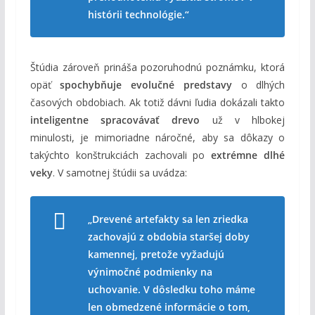
histórii technológie.“
Štúdia zároveň prináša pozoruhodnú poznámku, ktorá
opäť
spochybňuje evolučné predstavy
o dlhých
časových obdobiach. Ak totiž dávni ľudia dokázali takto
inteligentne spracovávať drevo
už v hlbokej
minulosti, je mimoriadne náročné, aby sa dôkazy o
takýchto konštrukciách zachovali po
extrémne dlhé
veky
. V samotnej štúdii sa uvádza:
„Drevené artefakty sa len zriedka
zachovajú z obdobia staršej doby
kamennej, pretože vyžadujú
výnimočné podmienky na
uchovanie. V dôsledku toho máme
len obmedzené informácie o tom,