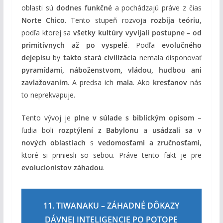
oblasti sú
dodnes funkčné
a pochádzajú práve z čias
Norte Chico
. Tento stupeň rozvoja
rozbíja teóriu
,
podľa ktorej sa
všetky kultúry vyvíjali postupne – od
primitívnych až po vyspelé
. Podľa
evolučného
dejepisu
by
takto stará civilizácia
nemala disponovať
pyramídami, náboženstvom, vládou, hudbou ani
zavlažovaním
. A predsa ich
mala
. Ako
kresťanov
nás
to neprekvapuje.
Tento vývoj je
plne v súlade s biblickým opisom
–
ľudia boli
rozptýlení z Babylonu
a
usádzali sa v
nových oblastiach
s
vedomosťami a zručnosťami
,
ktoré si priniesli so sebou. Práve tento fakt je pre
evolucionistov záhadou
.
11. TIWANAKU – ZÁHADNÉ DÔKAZY
DÁVNEJ INTELIGENCIE PO POTOPE