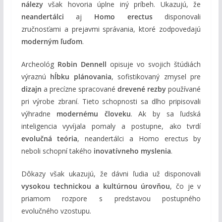
nálezy
však hovoria úplne iný príbeh. Ukazujú, že
neandertálci
aj
Homo erectus
disponovali
zručnosťami a prejavmi správania, ktoré zodpovedajú
moderným ľuďom
.
Archeológ
Robin Dennell
opisuje vo svojich štúdiách
výraznú
hĺbku plánovania
, sofistikovaný zmysel pre
dizajn
a precízne spracované
drevené rezby
používané
pri výrobe zbraní. Tieto schopnosti sa dlho pripisovali
výhradne
modernému človeku
. Ak by sa ľudská
inteligencia vyvíjala pomaly a postupne, ako tvrdí
evolučná teória
, neandertálci a Homo erectus by
neboli schopní takého
inovatívneho myslenia
.
Dôkazy však ukazujú, že dávni ľudia už disponovali
vysokou technickou a kultúrnou úrovňou
, čo je v
priamom rozpore s predstavou postupného
evolučného vzostupu.