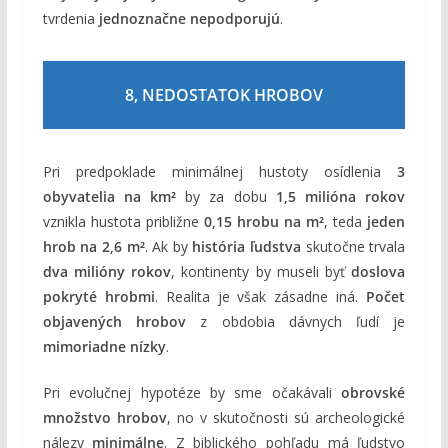
tvrdenia
jednoznačne nepodporujú
.
8, NEDOSTATOK HROBOV
Pri predpoklade minimálnej hustoty osídlenia
3
obyvatelia na km²
by za dobu
1,5 milióna rokov
vznikla hustota približne
0,15 hrobu na m²
, teda
jeden
hrob na 2,6 m²
. Ak by
história ľudstva
skutočne trvala
dva milióny rokov
, kontinenty by museli byť
doslova
pokryté hrobmi
. Realita je však zásadne iná.
Počet
objavených hrobov
z obdobia dávnych ľudí je
mimoriadne nízky
.
Pri evolučnej hypotéze by sme očakávali
obrovské
množstvo hrobov
, no v skutočnosti sú archeologické
nálezy
minimálne
. Z biblického pohľadu má ľudstvo