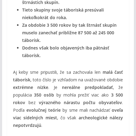
štrnástich skupín.
Tieto skupiny svoje táboriská presúvali
niekoľkokrát do roka.
Za obdobie 3 500 rokov by tak štrnásť skupín
muselo zanechať približne 87 500 až 245 000
táborísk.
Dodnes však bolo objavených iba pätnásť
táborísk.
Aj keby sme pripustili, že sa zachovala len
malá časť
táborísk
, toto číslo je vzhľadom na uvažované obdobie
extrémne nízke
. Je
nereálne predpokladať
, že
populácia
350 osôb
by mohla prežiť viac ako
3 500
rokov
bez
výrazného nárastu počtu obyvateľov
.
Podľa
evolučnej teórie
by sme mali nachádzať
oveľa
viac sídelných miest
, čo však
archeologické nálezy
nepotvrdzujú
.