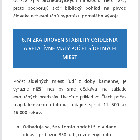
odráža aj v
archeologických nálezoch
. Tieto fakty
preto podporujú skôr
biblický pohľad na pôvod
človeka
než
evolučnú hypotézu pomalého vývoja
.
6. NÍZKA ÚROVEŇ STABILITY OSÍDLENIA
A RELATÍVNE MALÝ POČET SÍDELNÝCH
MIEST
Počet
sídelných miest ľudí z doby kamennej
je
výrazne
nižší
, než by sme očakávali na základe
evolučných predstáv
. Uveďme príklad zo
Čiech
počas
magdalénskeho obdobia
, údajne spred
11 500 až
15 000 rokov
.
Odhaduje sa, že v tomto období žilo v danej
oblasti približne 350 ľudí, rozdelených do