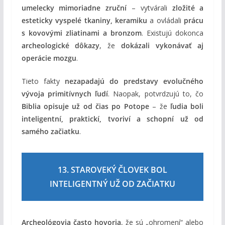
umelecky mimoriadne zruční
– vytvárali
zložité a
esteticky vyspelé tkaniny, keramiku
a ovládali
prácu
s kovovými zliatinami a bronzom
. Existujú dokonca
archeologické dôkazy
, že
dokázali vykonávať aj
operácie mozgu
.
Tieto fakty
nezapadajú do predstavy evolučného
vývoja primitívnych ľudí
. Naopak, potvrdzujú to, čo
Biblia opisuje už od čias po Potope
– že
ľudia boli
inteligentní, praktickí, tvoriví a schopní už od
samého začiatku
.
13. STAROVEKÝ ČLOVEK BOL
INTELIGENTNÝ UŽ OD ZAČIATKU
Archeológovia často hovoria
, že sú „ohromení“ alebo