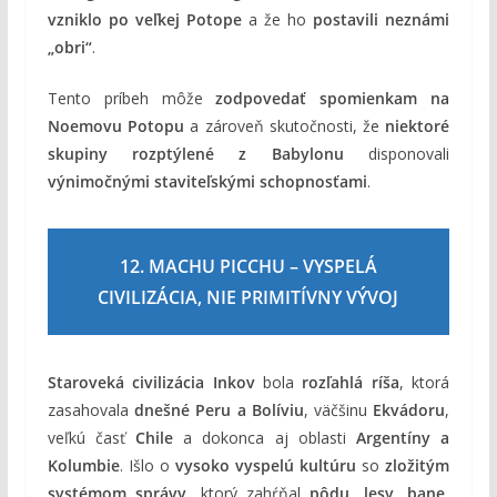
vzniklo po veľkej Potope
a že ho
postavili neznámi
„obri“
.
Tento príbeh môže
zodpovedať spomienkam na
Noemovu Potopu
a zároveň skutočnosti, že
niektoré
skupiny rozptýlené z Babylonu
disponovali
výnimočnými staviteľskými schopnosťami
.
12. MACHU PICCHU – VYSPELÁ
CIVILIZÁCIA, NIE PRIMITÍVNY VÝVOJ
Staroveká civilizácia Inkov
bola
rozľahlá ríša
, ktorá
zasahovala
dnešné Peru a Bolíviu
, väčšinu
Ekvádoru
,
veľkú časť
Chile
a dokonca aj oblasti
Argentíny a
Kolumbie
. Išlo o
vysoko vyspelú kultúru
so
zložitým
systémom správy
, ktorý zahŕňal
pôdu, lesy, bane,