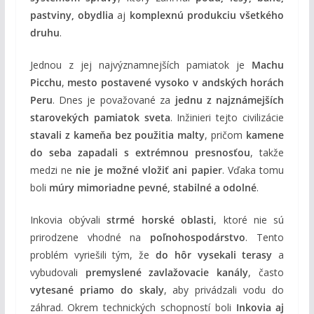
pastviny, obydlia
aj
komplexnú produkciu všetkého
druhu
.
Jednou z jej najvýznamnejších pamiatok je
Machu
Picchu
,
mesto postavené vysoko v andských horách
Peru
. Dnes je považované za
jednu z najznámejších
starovekých pamiatok sveta
. Inžinieri tejto civilizácie
stavali z kameňa bez použitia malty
, pričom
kamene
do seba zapadali s extrémnou presnosťou
, takže
medzi ne
nie je možné vložiť ani papier
. Vďaka tomu
boli
múry mimoriadne pevné, stabilné a odolné
.
Inkovia obývali
strmé horské oblasti
, ktoré nie sú
prirodzene vhodné na
poľnohospodárstvo
. Tento
problém vyriešili tým, že
do hôr vysekali terasy
a
vybudovali
premyslené zavlažovacie kanály
, často
vytesané priamo do skaly
, aby privádzali vodu do
záhrad. Okrem technických schopností boli
Inkovia aj