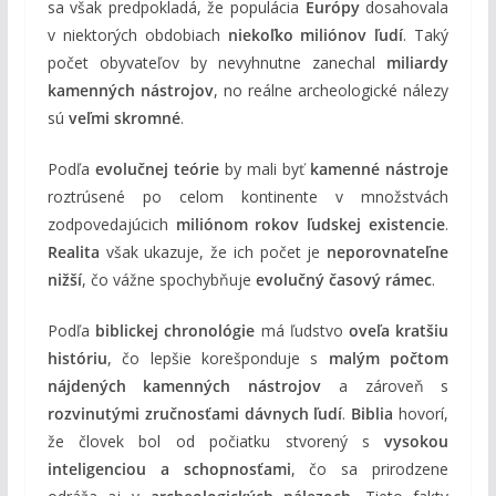
sa však predpokladá, že populácia
Európy
dosahovala
v niektorých obdobiach
niekoľko miliónov ľudí
. Taký
počet obyvateľov by nevyhnutne zanechal
miliardy
kamenných nástrojov
, no reálne archeologické nálezy
sú
veľmi skromné
.
Podľa
evolučnej teórie
by mali byť
kamenné nástroje
roztrúsené po celom kontinente v množstvách
zodpovedajúcich
miliónom rokov ľudskej existencie
.
Realita
však ukazuje, že ich počet je
neporovnateľne
nižší
, čo vážne spochybňuje
evolučný časový rámec
.
Podľa
biblickej chronológie
má ľudstvo
oveľa kratšiu
históriu
, čo lepšie korešponduje s
malým počtom
nájdených kamenných nástrojov
a zároveň s
rozvinutými zručnosťami dávnych ľudí
.
Biblia
hovorí,
že človek bol od počiatku stvorený s
vysokou
inteligenciou a schopnosťami
, čo sa prirodzene