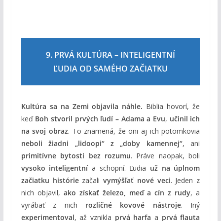
9. PRVÁ KULTÚRA – INTELIGENTNÍ
ĽUDIA OD SAMÉHO ZAČIATKU
Kultúra sa na Zemi objavila náhle.
Biblia hovorí, že
keď
Boh stvoril prvých ľudí – Adama a Evu
,
učinil ich
na svoj obraz
. To znamená, že oni aj ich potomkovia
neboli žiadni „lidoopi“ z „doby kamennej“
, ani
primitívne bytosti bez rozumu
. Práve naopak, boli
vysoko inteligentní
a schopní. Ľudia
už na úplnom
začiatku histórie
začali
vymýšľať nové veci
. Jeden z
nich objavil,
ako získať železo, meď a cín z rudy
, a
vyrábať z nich
rozličné kovové nástroje
. Iný
experimentoval
, až vznikla
prvá harfa
a
prvá flauta