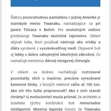
Ďalšou
pozoruhodnou pamiatkou
v
Južnej Amerike
je
starobylé mesto Tiwanaku
, nachádzajúce sa
pri
jazere Titicaca v Bolívii
. Pre
evolučných vedcov
predstavuje
Tiwanaku skutočné tajomstvo
. Oblasť
obývali ľudia, ktorí používali
nástroje ako vrtáky a
dláta
vyrobené z
vysokokvalitnej medi
. Objavené boli
aj
lebky s dobre zahojenými lebečnými zákrokmi
, čo
naznačuje existenciu
dávnej mozgovej chirurgie
.
V oblasti sa dodnes nachádzajú
roztrúsené
pozostatky sôch
a
masívne, precízne vyrezávané
kamenné bloky
, z ktorých niektoré
vážia až 100 ton
.
Ako ich títo ľudia prepravovali? Ako z nich stavali
chrámy?
Aj
evolucionisti musia priznať
, že architekti a
stavitelia týchto konštrukcií boli
mimoriadne
inteligentní
.
Miestna legenda
hovorí, že
Tiwanaku