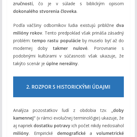
zručností
, čo je v súlade s biblickým opisom
dokonalého stvorenia človeka
.
Podľa väčšiny odborníkov ľudia existujú približne
dva
milióny rokov
. Tento predpoklad však prináša zásadný
problém:
tempo rastu populácie
by muselo byť až do
modernej doby
takmer nulové
. Porovnanie s
podobnými kultúrami v súčasnosti však ukazuje, že
takýto scenár je
úplne nereálny
.
2. ROZPOR S HISTORICKÝMI ÚDAJMI
Analýza pozostatkov ľudí z obdobia tzv.
„doby
kamennej“
(v rámci evolučnej terminológie) ukazuje, že
aj napriek
dostatku potravy
ich počet nikdy nedosiahol
milióny
. Empirické
demografické
a
volumetrické