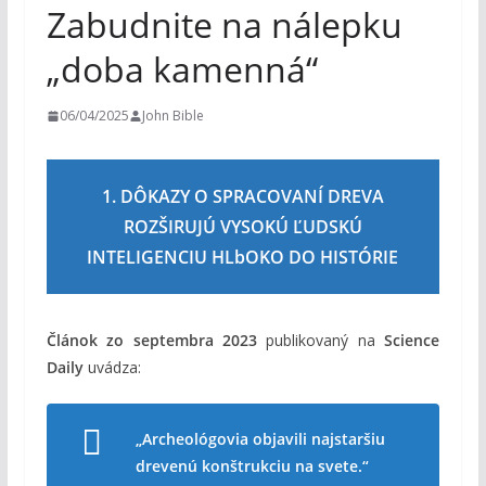
m
Zabudnite na nálepku
„doba kamenná“
06/04/2025
John Bible
1. DÔKAZY O SPRACOVANÍ DREVA
ROZŠIRUJÚ VYSOKÚ ĽUDSKÚ
INTELIGENCIU HLbOKO DO HISTÓRIE
Článok zo septembra 2023
publikovaný na
Science
Daily
uvádza:
„Archeológovia objavili najstaršiu
drevenú konštrukciu na svete.“