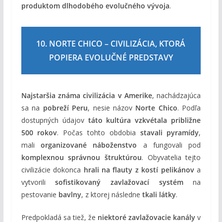
produktom dlhodobého evolučného vývoja
.
10. NORTE CHICO – CIVILIZÁCIA, KTORÁ
POPIERA EVOLUČNÉ PREDSTAVY
Najstaršia známa civilizácia v Amerike
, nachádzajúca
sa na
pobreží Peru
, nesie názov
Norte Chico
. Podľa
dostupných údajov
táto kultúra vzkvétala približne
500 rokov
. Počas tohto obdobia
stavali pyramídy
,
mali
organizované náboženstvo
a fungovali pod
komplexnou správnou štruktúrou
. Obyvatelia tejto
civilizácie dokonca
hrali na flauty z kostí pelikánov
a
vytvorili
sofistikovaný zavlažovací systém
na
pestovanie
bavlny
, z ktorej následne
tkali látky
.
Predpokladá sa tiež, že
niektoré zavlažovacie kanály
v