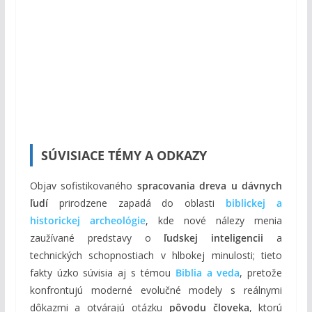
SÚVISIACE TÉMY A ODKAZY
Objav sofistikovaného
spracovania dreva u dávnych
ľudí
prirodzene zapadá do oblasti
biblickej a
historickej archeológie
, kde nové nálezy menia
zaužívané predstavy o
ľudskej inteligencii
a
technických schopnostiach v hlbokej minulosti; tieto
fakty úzko súvisia aj s témou
Biblia a veda
, pretože
konfrontujú moderné evolučné modely s reálnymi
dôkazmi a otvárajú otázku
pôvodu človeka
, ktorú