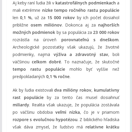
Aj keby raní ľudia žili v
katastrofálnych podmienkach
a
mali extrémne
nízke tempo ročného rastu populácie
len
0,1 %
, už za
15 000 rokov
by ich počet dosiahol
približne
osem miliónov
. Dokonca aj za
najhorších
možných podmienok
by sa populácia za
23 000 rokov
rozrástla na úroveň
porovnateľnú s dneškom
.
Archeologické pozostatky však ukazujú, že životné
podmienky, najmä
výživa a zdravotný stav
, boli
väčšinou
celkom dobré
. To naznačuje, že skutočné
tempo rastu populácie
mohlo byť vyššie než
predpokladaných
0,1 % ročne
.
Ak by ľudia existovali
dva milióny rokov
,
kumulatívny
rast populácie
by za tento čas musel dosiahnuť
miliardy
. Realita však ukazuje, že populácia zostávala
po väčšinu obdobia
veľmi nízka
, čo je v priamom
rozpore s evolučnou hypotézou
. Z biblického hľadiska
však dáva zmysel, že ľudstvo má
relatívne krátku