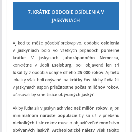
7. KRÁTKE OBDOBIE OSÍDLENIA V
JASKYNIACH
Aj keď to môže pôsobiť prekvapivo, obdobie
osídlenia
v jaskyniach
bolo vo všetkých prípadoch
pomerne
krátke
. V jaskyniach
juhozápadného Nemecka
,
konkrétne v údolí
Eselsburg
, boli objavené len
tri
lokality
z obdobia údajne dlhého
25 000 rokov
. Aj tieto
lokality však boli obývané iba
krátky čas
. Ak by ľudia žili
v jaskyniach aspoň príležitostne
počas miliónov rokov
,
očakávali by sme
tisíce obývaných jaskýň
.
Ak by ľudia žili v jaskyniach
viac než milión rokov
, aj pri
minimálnom náraste populácie
by sa už v priebehu
niekoľkých tisíc rokov
muselo objaviť
veľké množstvo
obývaných jaskýň
.
Archeologické nálezy
však takéto