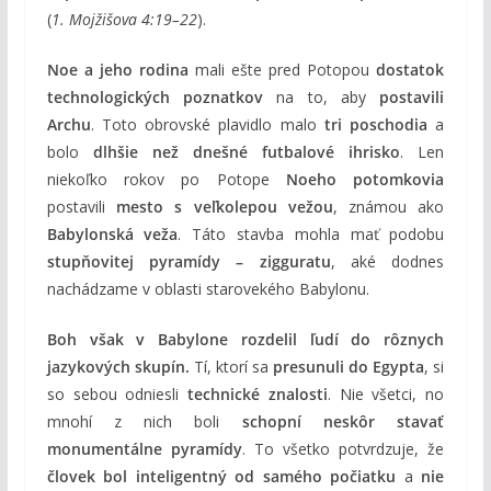
(
1. Mojžišova 4:19–22
).
Noe a jeho rodina
mali ešte pred Potopou
dostatok
technologických poznatkov
na to, aby
postavili
Archu
. Toto obrovské plavidlo malo
tri poschodia
a
bolo
dlhšie než dnešné futbalové ihrisko
. Len
niekoľko rokov po Potope
Noeho potomkovia
postavili
mesto s veľkolepou vežou
, známou ako
Babylonská veža
. Táto stavba mohla mať podobu
stupňovitej pyramídy – zigguratu
, aké dodnes
nachádzame v oblasti starovekého Babylonu.
Boh však v Babylone rozdelil ľudí do rôznych
jazykových skupín.
Tí, ktorí sa
presunuli do Egypta
, si
so sebou odniesli
technické znalosti
. Nie všetci, no
mnohí z nich boli
schopní neskôr stavať
monumentálne pyramídy
. To všetko potvrdzuje, že
človek bol inteligentný od samého počiatku
a
nie