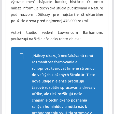
výrazne mení chápanie
ľudskej histórie
. O tomto
náleze informuje technická štúdia publikovaná v
Nature
pod názvom
„Dôkazy pre najstaršie štrukturálne
použitie dreva pred najmenej 476 000 rokmi“
.
Autori štúdie, vedení
Lawrencom Barhamom
,
poukazujú na širšie dôsledky tohto objavu:
„Nálezy ukazujú
neočakávanú ranú
rozmanitosť formovania
a
schopnosť tvarovať kmene stromov
do
veľkých zložených štruktúr
. Tieto
nové údaje nielenže
predlžujú
časové rozpätie
spracovania dreva v
Afrike, ale tiež rozširujú naše
chápanie
technického poznania
raných hominidov
a nútia nás k
prehodnoteniu využitia stromov
v