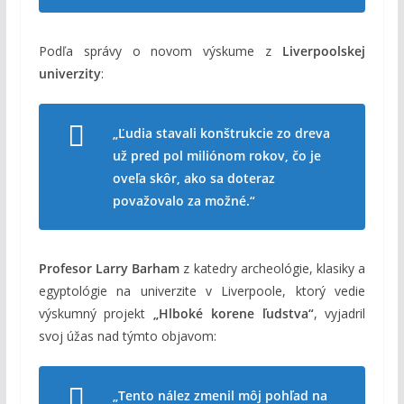
Podľa správy o novom výskume z
Liverpoolskej
univerzity
:
„Ľudia stavali
konštrukcie zo dreva
už pred
pol miliónom rokov
, čo je
oveľa skôr, ako sa doteraz
považovalo za možné.“
Profesor Larry Barham
z katedry archeológie, klasiky a
egyptológie na univerzite v Liverpoole, ktorý vedie
výskumný projekt
„Hlboké korene ľudstva“
, vyjadril
svoj úžas nad týmto objavom:
„Tento nález zmenil môj pohľad na