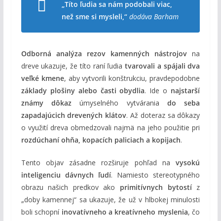
„Títo ľudia sa nám podobali viac,
než sme si mysleli,“
dodáva Barham
Odborná analýza rezov kamenných nástrojov
na
dreve ukazuje, že títo raní ľudia
tvarovali a spájali dva
veľké kmene
, aby vytvorili konštrukciu, pravdepodobne
základy plošiny alebo časti obydlia
. Ide o
najstarší
známy dôkaz
úmyselného vytvárania
do seba
zapadajúcich drevených klátov
. Až doteraz sa dôkazy
o využití dreva obmedzovali najmä na jeho použitie pri
rozdúchaní ohňa, kopacích paliciach a kopijach
.
Tento objav zásadne rozširuje pohľad na
vysokú
inteligenciu dávnych ľudí
. Namiesto stereotypného
obrazu našich predkov ako
primitívnych bytostí
z
„doby kamennej“ sa ukazuje, že už v hlbokej minulosti
boli schopní
inovatívneho a kreatívneho myslenia
, čo