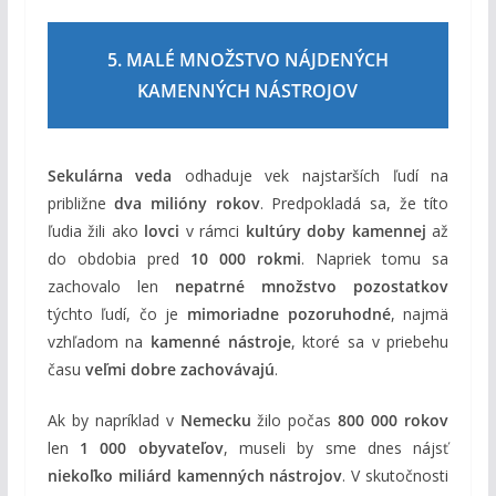
5. MALÉ MNOŽSTVO NÁJDENÝCH
KAMENNÝCH NÁSTROJOV
Sekulárna veda
odhaduje vek najstarších ľudí na
približne
dva milióny rokov
. Predpokladá sa, že títo
ľudia žili ako
lovci
v rámci
kultúry doby kamennej
až
do obdobia pred
10 000 rokmi
. Napriek tomu sa
zachovalo len
nepatrné množstvo pozostatkov
týchto ľudí, čo je
mimoriadne pozoruhodné
, najmä
vzhľadom na
kamenné nástroje
, ktoré sa v priebehu
času
veľmi dobre zachovávajú
.
Ak by napríklad v
Nemecku
žilo počas
800 000 rokov
len
1 000 obyvateľov
, museli by sme dnes nájsť
niekoľko miliárd kamenných nástrojov
. V skutočnosti