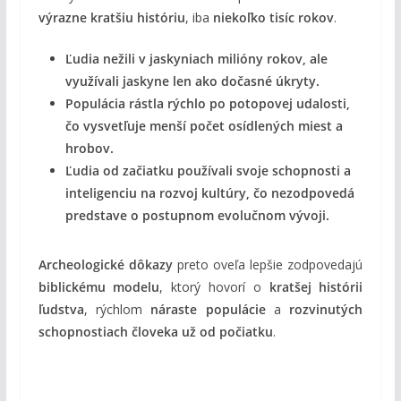
výrazne kratšiu históriu
, iba
niekoľko tisíc rokov
.
Ľudia nežili v jaskyniach milióny rokov, ale
využívali jaskyne len ako dočasné úkryty.
Populácia rástla rýchlo po potopovej udalosti,
čo vysvetľuje menší počet osídlených miest a
hrobov.
Ľudia od začiatku používali svoje schopnosti a
inteligenciu na rozvoj kultúry, čo nezodpovedá
predstave o postupnom evolučnom vývoji.
Archeologické dôkazy
preto oveľa lepšie zodpovedajú
biblickému modelu
, ktorý hovorí o
kratšej histórii
ľudstva
, rýchlom
náraste populácie
a
rozvinutých
schopnostiach človeka už od počiatku
.