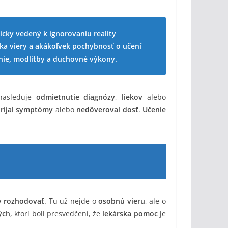
icky vedený k ignorovaniu reality
ška viery a akákoľvek pochybnosť o učení
nie, modlitby a duchovné výkony.
nasleduje
odmietnutie diagnózy
,
liekov
alebo
rijal symptómy
alebo
nedôveroval dosť
.
Učenie
 rozhodovať
. Tu už nejde o
osobnú vieru
, ale o
ých
, ktorí boli presvedčení, že
lekárska pomoc
je