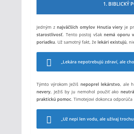
1. BIBLICKÝ
Jedným z
najväčších omylov Hnutia viery
je pr
starostlivosť
. Tento postoj však
nemá oporu v
poriadku
. Už samotný fakt, že
lekári existujú
, ni
„Lekára nepotrebujú zdraví, ale cho
Týmto výrokom Ježiš
nepoprel lekárstvo
, ale 
nevery
, Ježiš by ju nemohol použiť ako
neutrá
praktickú pomoc
. Timotejovi dokonca odporúča
„Už nepi len vodu, ale užívaj troch