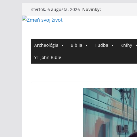
Skip
Novinky:
štvrtok, 6 augusta, 2026
to
content
Archeológia
Biblia
Hudba
Knihy
YT John Bible