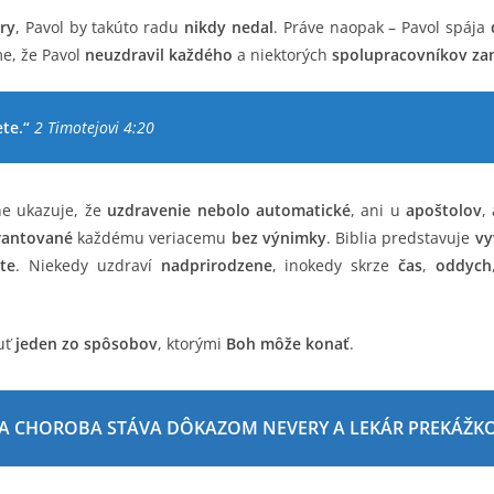
ry
, Pavol by takúto radu
nikdy nedal
. Práve naopak – Pavol spája
me, že Pavol
neuzdravil každého
a niektorých
spolupracovníkov za
te.“
2 Timotejovi 4:20
ne ukazuje, že
uzdravenie nebolo automatické
, ani u
apoštolov
,
rantované
každému veriacemu
bez výnimky
. Biblia predstavuje
vy
te
. Niekedy uzdraví
nadprirodzene
, inokedy skrze
čas
,
oddych
uť
jeden zo spôsobov
, ktorými
Boh môže konať
.
 SA CHOROBA STÁVA DÔKAZOM NEVERY A LEKÁR PREKÁŽKO