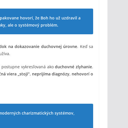
 opakovane hovorí, že Boh ho už uzdravil a
mky, ale o systémový problém.
edok na dokazovanie duchovnej úrovne
. Keď sa
žíva.
 postupne vykresľovaná ako
duchovné zlyhanie
.
ná viera „stojí“
,
neprijíma diagnózy
,
nehovorí o
m moderných charizmatických systémov,