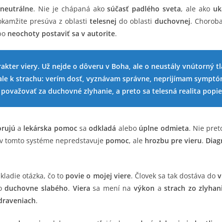
e
neutrálne
. Nie je chápaná ako
súčasť padlého sveta
, ale ako
uk
okamžite presúva z oblasti
telesnej
do oblasti
duchovnej
. Chorob
bo
neochoty postaviť sa v autorite
.
ter viery. Už nejde o dôveru v Boha, ale o neustály vnútorný tla
 ale k strachu: verím dosť, vyznávam správne, neprijímam symptó
 považovať za duchovné zlyhanie, a preto sa telesná realita popie
orujú
a
lekárska pomoc
sa
odkladá
alebo
úplne odmieta
. Nie pret
v tomto systéme nepredstavuje
pomoc
, ale
hrozbu pre vieru
.
Diag
 kladie otázka, čo to
povie o mojej viere
. Človek sa tak dostáva do
v
o
duchovne slabého
.
Viera
sa mení na
výkon
a
strach zo zlyhan
draveniach
.