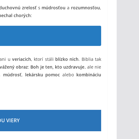
duchovnú zrelosť
s
múdrosťou
a
rozumnosťou
,
nechal chorých
:
 ani u
veriacich
, ktorí stáli
blízko nich
. Biblia tak
vážený obraz
:
Boh je ten, kto uzdravuje
, ale nie
,
múdrosť
,
lekársku pomoc
alebo
kombináciu
U VIERY