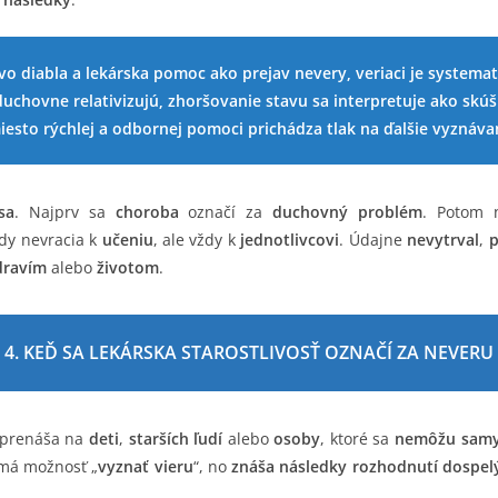
o diabla a lekárska pomoc ako prejav nevery, veriaci je systemat
 duchovne relativizujú, zhoršovanie stavu sa interpretuje ako skú
esto rýchlej a odbornej pomoci prichádza tlak na ďalšie vyznáva
sa
. Najprv sa
choroba
označí za
duchovný problém
. Potom 
dy nevracia k
učeniu
, ale vždy k
jednotlivcovi
. Údajne
nevytrval
,
p
dravím
alebo
životom
.
4. KEĎ SA LEKÁRSKA STAROSTLIVOSŤ OZNAČÍ ZA NEVERU
prenáša na
deti
,
starších ľudí
alebo
osoby
, ktoré sa
nemôžu samy
á možnosť „
vyznať vieru
“, no
znáša následky rozhodnutí dospel