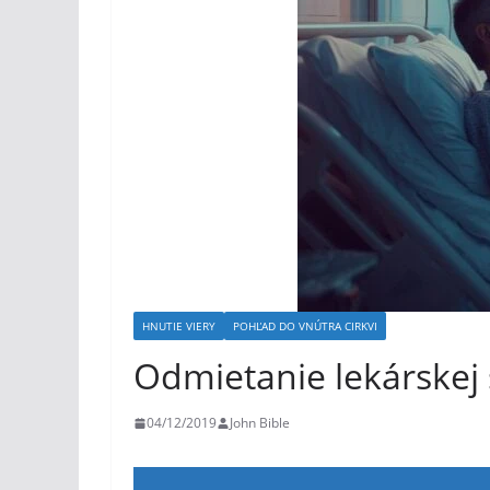
HNUTIE VIERY
POHĽAD DO VNÚTRA CIRKVI
Odmietanie lekárskej s
04/12/2019
John Bible