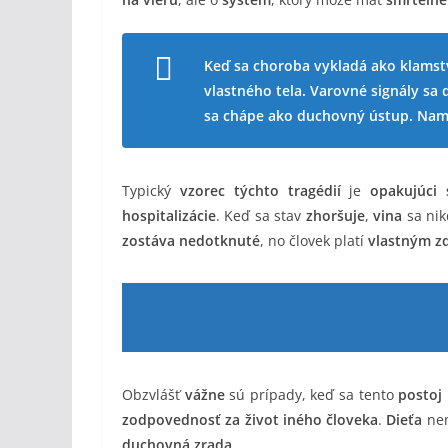
Keď sa choroba vykladá ako klamstv
vlastného tela. Varovné signály sa
sa chápe ako duchovný ústup. Nami
Typický
vzorec týchto tragédií
je
opakujúci 
hospitalizácie
. Keď sa stav
zhoršuje
,
vina
sa nik
zostáva nedotknuté
, no človek platí
vlastným z
Obzvlášť
vážne
sú prípady, keď sa tento
postoj
zodpovednosť za život iného človeka
.
Dieťa
nem
duchovná zrada
.