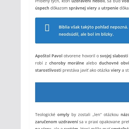
Príbehy tých, ktorí
uzdravení neboli
, sa buď
vôb
úspech
dôkazom
správnej viery
a
utrpenie
dôk
Biblia však takýto pohľad nepozná.
neodsúdil, ale bol im blízky.
Apoštol Pavol
otvorene hovoril o
svojej slabosti
robí z
choroby
morálne
alebo
duchovné obvi
starostlivosti
prestáva javiť ako otázka
viery
a s
Teologické
omyly
by zostali „len“ otázkou
náz
zaručenom uzdravení
sa v praxi opakovane pre
na vieru
, ale o
systém
, ktorý môže mať
smrteľné