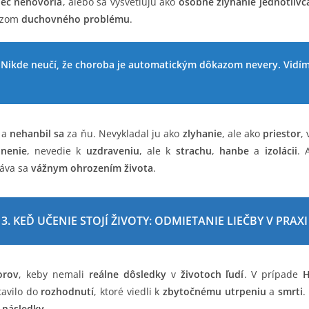
ec nehovoria
, alebo sa vysvetľujú ako
osobné zlyhanie jednotlivc
azom
duchovného problému
.
 Nikde neučí, že choroba je automatickým dôkazom nevery. Vidíme s
a
nehanbil sa
za ňu. Nevykladal ju ako
zlyhanie
, ale ako
priestor
,
nenie
, nevedie k
uzdraveniu
, ale k
strachu
,
hanbe
a
izolácii
. 
táva sa
vážnym ohrozením života
.
3. KEĎ UČENIE STOJÍ ŽIVOTY: ODMIETANIE LIEČBY V PRAXI
orov
, keby nemali
reálne dôsledky
v
životoch ľudí
. V prípade
H
tavilo do
rozhodnutí
, ktoré viedli k
zbytočnému utrpeniu
a
smrti
.
 následky
.