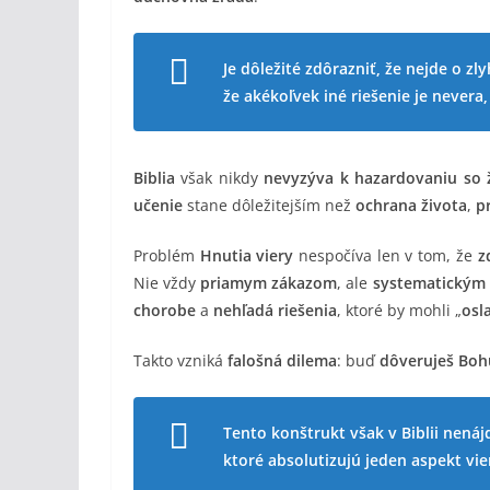
Je dôležité zdôrazniť, že nejde o z
že akékoľvek iné riešenie je never
Biblia
však nikdy
nevyzýva k hazardovaniu so 
učenie
stane dôležitejším než
ochrana života
,
p
Problém
Hnutia viery
nespočíva len v tom, že
z
Nie vždy
priamym zákazom
, ale
systematickým
chorobe
a
nehľadá riešenia
, ktoré by mohli „
osl
Takto vzniká
falošná dilema
: buď
dôveruješ Boh
Tento konštrukt však v Biblii nen
ktoré absolutizujú jeden aspekt vie