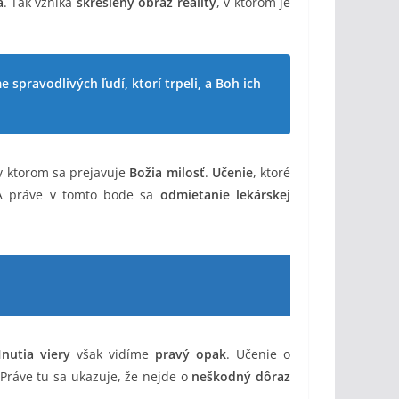
a
. Tak vzniká
skreslený obraz reality
, v ktorom je
pravodlivých ľudí, ktorí trpeli, a Boh ich
 v ktorom sa prejavuje
Božia milosť
.
Učenie
, ktoré
A práve v tomto bode sa
odmietanie lekárskej
nutia viery
však vidíme
pravý opak
. Učenie o
 Práve tu sa ukazuje, že nejde o
neškodný dôraz