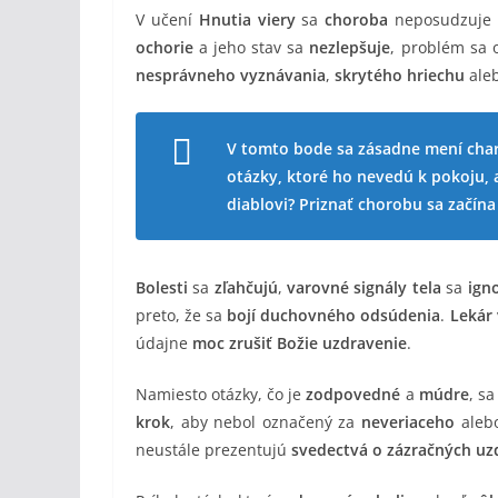
V učení
Hnutia viery
sa
choroba
neposudzuj
ochorie
a jeho stav sa
nezlepšuje
, problém sa 
nesprávneho vyznávania
,
skrytého hriechu
ale
V tomto bode sa zásadne mení charak
otázky, ktoré ho nevedú k pokoju,
diablovi? Priznať chorobu sa začína
Bolesti
sa
zľahčujú
,
varovné signály tela
sa
ign
preto, že sa
bojí duchovného odsúdenia
.
Lekár
údajne
moc zrušiť Božie uzdravenie
.
Namiesto otázky, čo je
zodpovedné
a
múdre
, sa
krok
, aby nebol označený za
neveriaceho
aleb
neustále prezentujú
svedectvá o zázračných uz