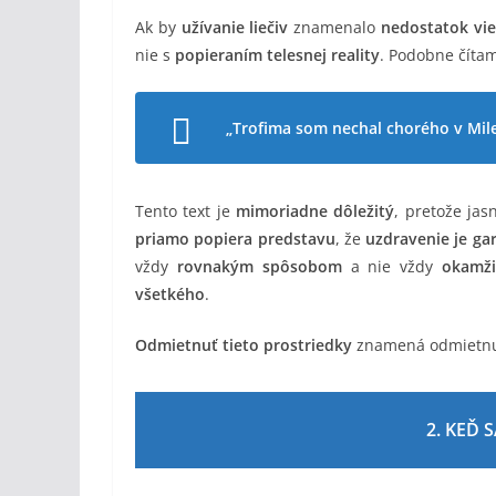
Ak by
užívanie liečiv
znamenalo
nedostatok vie
nie s
popieraním telesnej reality
. Podobne číta
„Trofima som nechal chorého v Mile
Tento text je
mimoriadne dôležitý
, pretože jas
priamo popiera predstavu
, že
uzdravenie je ga
vždy
rovnakým spôsobom
a nie vždy
okamži
všetkého
.
Odmietnuť tieto prostriedky
znamená odmietn
2. KEĎ