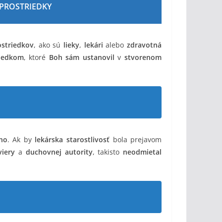
 PROSTRIEDKY
ostriedkov
, ako sú
lieky
,
lekári
alebo
zdravotná
riedkom
, ktoré
Boh sám ustanovil
v
stvorenom
ho
. Ak by
lekárska starostlivosť
bola prejavom
viery
a
duchovnej autority
, takisto
neodmietal