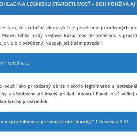
 POHĽAD NA LEKÁRSKU STAROSTLIVOSŤ – BOH POUŽÍVA AJ
edstava, že
skutočná viera
vylučuje používanie
prirodzených pr
 Písme
. Biblia nikdy nestavia
Božiu moc
do protikladu k
prost
e je v Biblii
odsúdený
. Naopak,
Ježiš sám povedal
:
rí.“
Matúš 9:12
ho použil ako
prirodzený obraz
niečoho
legitímneho
a
potrebné
lny
a
všeobecne prijímaný príklad
.
Apoštol Pavol
, muž
veľkej 
konkrétny prostriedok
:
u vína pre žalúdok a pre svoje časté choroby.“
1 Timotejovi 5:23