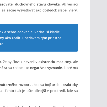
azovateľ duchovného stavu človeka
. Ak veriaci
a sa začne vysvetľovať ako dôsledok
slabej viery
,
k a sebasledovanie. Veriaci si kladie
my ako realitu, nedávam tým priestor
ra.
o, že by človek
neveril v existenciu medicíny
, ale
nóza
sa chápe ako
negatívne vyznanie
, ktoré má
nútorného rozporu
, kde sa bojí urobiť
praktický
ia
. Tento tlak je ešte
silnejší
v prostredí, kde sa