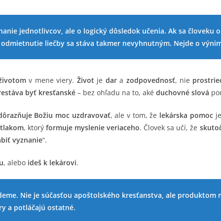
lyhanie jednotlivcov, ale o logický dôsledok učenia. Ak sa človeku
a, odmietnutie liečby sa stáva takmer nevyhnutným. Nejde o výni
životom
v mene viery.
Život
je
dar
a
zodpovednosť
, nie
prostri
restáva byť kresťanské
– bez ohľadu na to, aké
duchovné slová
pou
dôrazňuje Božiu moc uzdravovať
, ale v tom, že
lekárska pomoc
je
 tlakom
, ktorý
formuje myslenie veriaceho
. Človek sa učí, že
skutoč
abiť vyznanie
“.
u
, alebo
ideš k lekárovi
.
ájdeme. Nie je súčasťou apoštolského kresťanstva, ale produkto
ry a potláčajú ostatné.