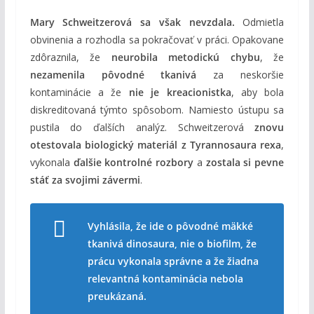
Mary Schweitzerová sa však nevzdala.
Odmietla
obvinenia a rozhodla sa pokračovať v práci. Opakovane
zdôraznila, že
neurobila metodickú chybu
, že
nezamenila pôvodné tkanivá
za neskoršie
kontaminácie a že
nie je kreacionistka
, aby bola
diskreditovaná týmto spôsobom. Namiesto ústupu sa
pustila do ďalších analýz. Schweitzerová
znovu
otestovala biologický materiál z Tyrannosaura rexa
,
vykonala
ďalšie kontrolné rozbory
a
zostala si pevne
stáť za svojimi závermi
.
Vyhlásila, že ide o pôvodné mäkké
tkanivá dinosaura, nie o biofilm, že
prácu vykonala správne a že žiadna
relevantná kontaminácia nebola
preukázaná.