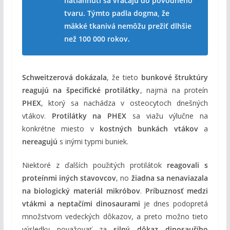
natiahnutí sa vracajú do pôvodného
tvaru. Týmto padla dogma, že
mäkké tkanivá nemôžu prežiť dlhšie
než 100 000 rokov.
Schweitzerová dokázala
, že tieto
bunkové štruktúry
reagujú na špecifické protilátky
, najmä na proteín
PHEX
, ktorý sa nachádza v osteocytoch dnešných
vtákov.
Protilátky na PHEX
sa viažu výlučne na
konkrétne miesto v
kostných bunkách vtákov
a
nereagujú
s inými typmi buniek.
Niektoré z ďalších použitých protilátok
reagovali s
proteínmi iných stavovcov
, no
žiadna sa nenaviazala
na biologický materiál mikróbov
.
Príbuznosť medzi
vtákmi a neptačími dinosaurami
je dnes podopretá
množstvom vedeckých dôkazov, a preto možno tieto
výsledky považovať za
silný dôkaz dinosauřího