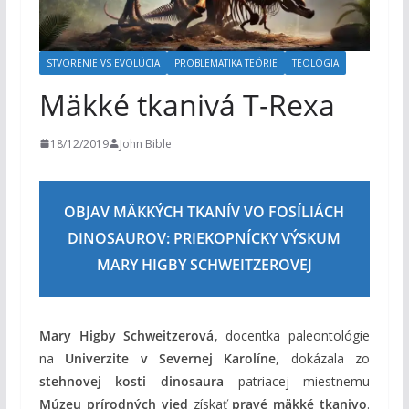
m
STVORENIE VS EVOLÚCIA
PROBLEMATIKA TEÓRIE
TEOLÓGIA
Mäkké tkanivá T-Rexa
18/12/2019
John Bible
OBJAV MÄKKÝCH TKANÍV VO FOSÍLIÁCH
DINOSAUROV: PRIEKOPNÍCKY VÝSKUM
MARY HIGBY SCHWEITZEROVEJ
Mary Higby Schweitzerová
, docentka paleontológie
na
Univerzite v Severnej Karolíne
, dokázala zo
stehnovej kosti dinosaura
patriacej miestnemu
Múzeu prírodných vied
získať
pravé mäkké tkanivo
.