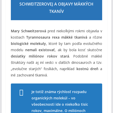
SCHWEITZEROVEJ A OBJAVY MÄKKÝCH
TKANÍV
Mary Schweitzerová
pred niekoľkými rokmi objavila v
kostiach
Tyrannosaura rexa mäkké tkanivá
a rôzne
biologické molekuly
, ktoré by tam podľa evolučného
modelu
nemali existovať
, ak by bola kosť skutočne
desiatky miliónov rokov stará
. Podobné mäkké
štruktúry našli aj iní vedci v ďalších dinosauroch a tzv.
„evolučne starých“ fosíliách, napríklad
kostnú dreň
a
iné zachované tkanivá.
Je totiž známa rýchlosť rozpadu
organických molekúl – vo
všeobecnosti ide o niekoľko tisíc
rokov, maximálne. O miliónoch