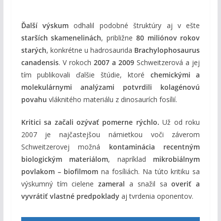
Ďalší výskum
odhalil podobné štruktúry aj v ešte
starších skamenelinách
, približne
80 miliónov rokov
starých
, konkrétne u hadrosaurida
Brachylophosaurus
canadensis
. V rokoch
2007 a 2009
Schweitzerová a jej
tím publikovali ďalšie štúdie, ktoré
chemickými a
molekulárnymi analýzami potvrdili kolagénovú
povahu
vláknitého materiálu z dinosaurích fosílií.
Kritici sa začali ozývať pomerne rýchlo.
Už od roku
2007 je najčastejšou námietkou voči záverom
Schweitzerovej možná
kontaminácia recentným
biologickým materiálom
, napríklad
mikrobiálnym
povlakom – biofilmom
na fosíliách. Na túto kritiku sa
výskumný tím cielene
zameral
a snažil sa
overiť a
vyvrátiť vlastné predpoklady
aj tvrdenia oponentov.