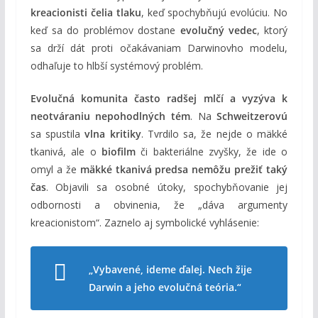
kreacionisti čelia tlaku
, keď spochybňujú evolúciu. No
keď sa do problémov dostane
evolučný vedec
, ktorý
sa drží dát proti očakávaniam Darwinovho modelu,
odhaľuje to hlbší systémový problém.
Evolučná komunita často radšej mlčí a vyzýva k
neotváraniu nepohodlných tém
. Na
Schweitzerovú
sa spustila
vlna kritiky
. Tvrdilo sa, že nejde o mäkké
tkanivá, ale o
biofilm
či bakteriálne zvyšky, že ide o
omyl a že
mäkké tkanivá predsa nemôžu prežiť taký
čas
. Objavili sa osobné útoky, spochybňovanie jej
odbornosti a obvinenia, že „dáva argumenty
kreacionistom“. Zaznelo aj symbolické vyhlásenie:
„Vybavené, ideme ďalej. Nech žije
Darwin a jeho evolučná teória.“