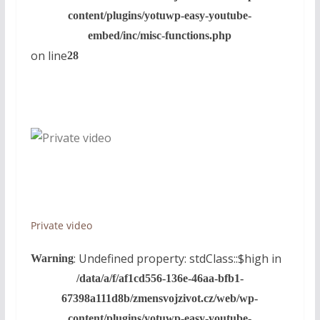
content/plugins/yotuwp-easy-youtube-
embed/inc/misc-functions.php
on line
28
Private video
: Undefined property: stdClass::$high in
Warning
/data/a/f/af1cd556-136e-46aa-bfb1-
67398a111d8b/zmensvojzivot.cz/web/wp-
content/plugins/yotuwp-easy-youtube-