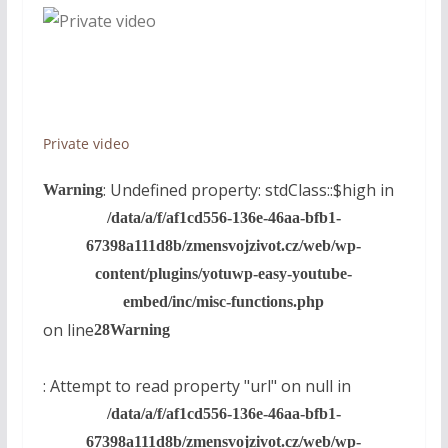
Private video
: Undefined property: stdClass::$high in
Warning
/data/a/f/af1cd556-136e-46aa-bfb1-
67398a111d8b/zmensvojzivot.cz/web/wp-
content/plugins/yotuwp-easy-youtube-
embed/inc/misc-functions.php
on line
28
Warning
: Attempt to read property "url" on null in
/data/a/f/af1cd556-136e-46aa-bfb1-
67398a111d8b/zmensvojzivot.cz/web/wp-