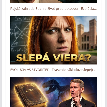
Rajská záhrada Eden a život pred potopou - Evolúcia v troskách (Kent Hovind)
EVOLÚCIA VS STVORITEĽ - Trasenie základov (slepej) viery? (Ray Comfort)