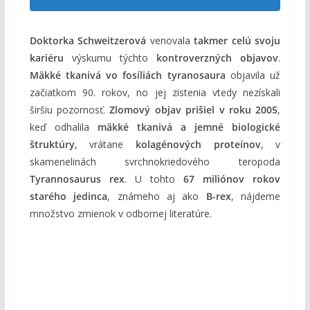
Doktorka Schweitzerová
venovala
takmer celú svoju
kariéru
výskumu týchto
kontroverzných objavov
.
Mäkké tkanivá vo fosíliách tyranosaura
objavila už
začiatkom 90. rokov, no jej zistenia vtedy nezískali
širšiu pozornosť.
Zlomový objav prišiel v roku 2005
,
keď odhalila
mäkké tkanivá a jemné biologické
štruktúry
, vrátane
kolagénových proteínov
, v
skamenelinách svrchnokriedového teropoda
Tyrannosaurus rex
. U tohto
67 miliónov rokov
starého jedinca
, známeho aj ako
B-rex
, nájdeme
množstvo zmienok v odbornej literatúre.