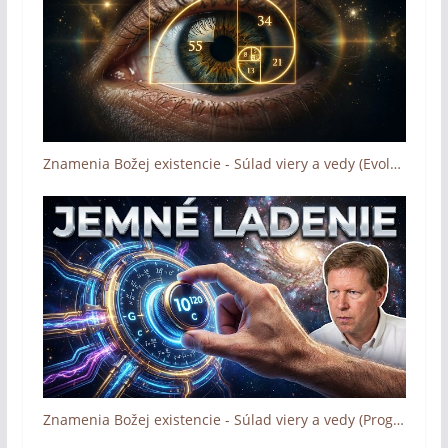
Znamenia Božej existencie - Súlad viery a vedy (Evolúcia, DNA, Zlatý rez, Dôkaz Boha - 1/2)
Znamenia Božej existencie - Súlad viery a vedy (Programovanie, Multivesmír, Jemné ladenie - 2/2)