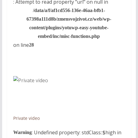
: Attempt to read property "url" on null in
/data/a/f/af1cd556-136e-46aa-bfb1-
67398a111d8b/zmensvojzivot.cz/web/wp-
content/plugins/yotuwp-easy-youtube-
embed/inc/misc-functions.php
on line
28
Private video
: Undefined property: stdClass::$high in
Warning