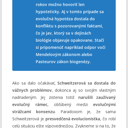
rokov možno hovoriť len
hypoteticky. Aj v tomto prípade sa
evolučná hypotéza dostala do
konfliktu s pozorovanými faktami,
čo je jav, ktorý sa v dejinách
biológie objavuje opakovane. Stačí
si pripomenúť napríklad odpor voči
Mendelovým zákonom alebo
Pasteurov zákon biogenézy.
Ako sa dalo očakávať,
Schweitzerová sa dostala do
vážnych problémov
, dokonca aj so svojím vlastným
nadriadeným. Jej zistenia totiž
narušili zaužívaný
evolučný rámec
, obľúbený medzi
evolučnými
strážcami konsenzu
. Paradoxom je, že sama
Schweitzerová je
presvedčená evolucionistka
, čo robí
celú situáciu ešte výpovednejšou. Zvykneme si na to, že