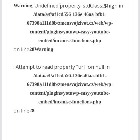
: Undefined property: stdClass::$high in
Warning
/data/a/f/af1cd556-136e-46aa-bfb1-
67398a111d8b/zmensvojzivot.cz/web/wp-
content/plugins/yotuwp-easy-youtube-
embed/inc/misc-functions.php
on line
28
Warning
: Attempt to read property "url" on null in
/data/a/f/af1cd556-136e-46aa-bfb1-
67398a111d8b/zmensvojzivot.cz/web/wp-
content/plugins/yotuwp-easy-youtube-
embed/inc/misc-functions.php
on line
28