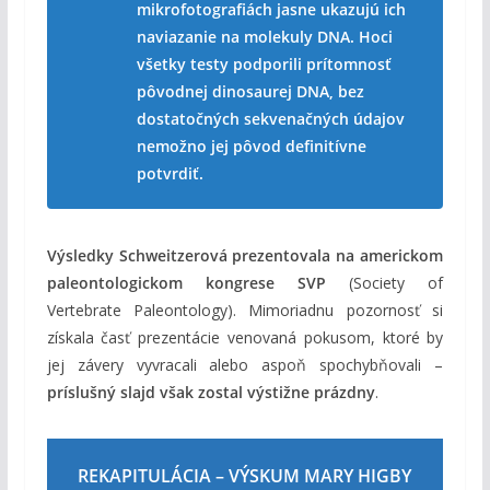
mikrofotografiách jasne ukazujú ich
naviazanie na molekuly DNA. Hoci
všetky testy podporili prítomnosť
pôvodnej dinosaurej DNA, bez
dostatočných sekvenačných údajov
nemožno jej pôvod definitívne
potvrdiť.
Výsledky Schweitzerová prezentovala na americkom
paleontologickom kongrese SVP
(Society of
Vertebrate Paleontology). Mimoriadnu pozornosť si
získala časť prezentácie venovaná pokusom, ktoré by
jej závery vyvracali alebo aspoň spochybňovali –
príslušný slajd však zostal výstižne prázdny
.
REKAPITULÁCIA – VÝSKUM MARY HIGBY