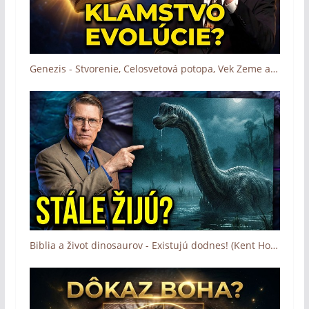
Genezis - Stvorenie, Celosvetová potopa, Vek Zeme a evolučná teoria (Kent Hovind)
Biblia a život dinosaurov - Existujú dodnes! (Kent Hovind)