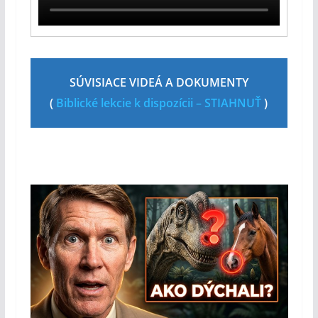
SÚVISIACE VIDEÁ A DOKUMENTY
(
Biblické lekcie k dispozícii – STIAHNUŤ
)