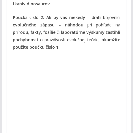
tkanív dinosaurov
.
Poučka číslo 2:
Ak by vás niekedy
– drahí bojovníci
evolučného zápasu
–
náhodou
pri pohľade na
prírodu
,
fakty
,
fosílie
či
laboratórne výskumy
zastihli
pochybnosti
o pravdivosti evolučnej teórie,
okamžite
použite poučku číslo 1
.