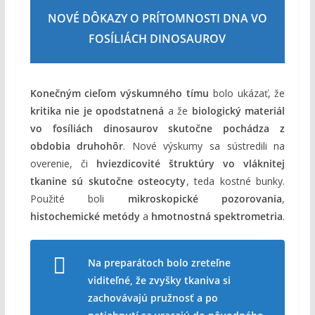
NOVÉ DÔKAZY O PRÍTOMNOSTI DNA VO
FOSÍLIÁCH DINOSAUROV
Konečným cieľom výskumného tímu
bolo ukázať, že
kritika nie je opodstatnená
a že
biologický materiál
vo fosíliách dinosaurov skutočne pochádza z
obdobia druhohôr
. Nové výskumy sa sústredili na
overenie, či
hviezdicovité štruktúry vo vláknitej
tkanine sú skutočne osteocyty
, teda kostné bunky.
Použité boli
mikroskopické pozorovania
,
histochemické metódy
a
hmotnostná spektrometria
.
Na preparátoch bolo zreteľne
viditeľné, že zvyšky tkaniva si
zachovávajú pružnosť a po