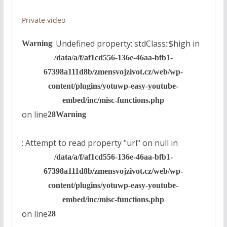
Private video
: Undefined property: stdClass::$high in
Warning
/data/a/f/af1cd556-136e-46aa-bfb1-
67398a111d8b/zmensvojzivot.cz/web/wp-
content/plugins/yotuwp-easy-youtube-
embed/inc/misc-functions.php
on line
28
Warning
: Attempt to read property "url" on null in
/data/a/f/af1cd556-136e-46aa-bfb1-
67398a111d8b/zmensvojzivot.cz/web/wp-
content/plugins/yotuwp-easy-youtube-
embed/inc/misc-functions.php
on line
28