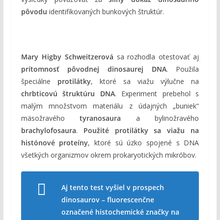
pôvodu
identifikovaných bunkových štruktúr.
Mary Higby Schweitzerová
sa rozhodla otestovať aj
prítomnosť pôvodnej dinosaurej DNA
. Použila
špeciálne
protilátky
, ktoré sa viažu výlučne na
chrbticovú štruktúru DNA
. Experiment prebehol s
malým množstvom materiálu z údajných „buniek“
mäsožravého
tyranosaura
a bylinožravého
brachylofosaura
.
Použité protilátky sa viažu na
histónové proteíny
, ktoré sú úzko spojené s DNA
všetkých organizmov okrem prokaryotických mikróbov.
Aj tento test vyšiel v prospech
dinosaurov – fluorescenčne
označené histochemické značky na