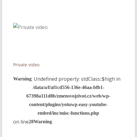
Private video
: Undefined property: stdClass::$high in
Warning
/data/a/f/af1cd556-136e-46aa-bfb1-
67398a111d8b/zmensvojzivot.cz/web/wp-
content/plugins/yotuwp-easy-youtube-
embed/inc/misc-functions.php
on line
28
Warning