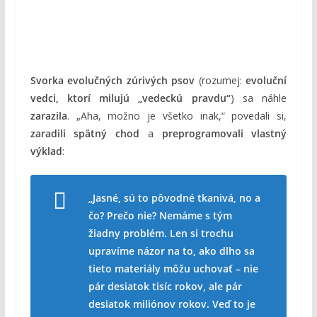
Svorka evolučných zúrivých psov
(rozumej:
evoluční
vedci, ktorí milujú „vedeckú pravdu“
) sa náhle
zarazila
. „Aha, možno je všetko inak,“ povedali si,
zaradili spätný chod
a
preprogramovali vlastný
výklad
:
„Jasné, sú to pôvodné tkanivá, no a
čo? Prečo nie? Nemáme s tým
žiadny problém. Len si trochu
upravíme názor na to, ako dlho sa
tieto materiály môžu uchovať – nie
pár desiatok tisíc rokov, ale pár
desiatok miliónov rokov. Veď to je