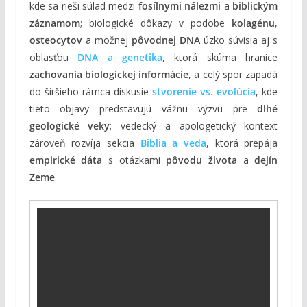
kde sa rieši súlad medzi
fosílnymi nálezmi
a
biblickým
záznamom
; biologické dôkazy v podobe
kolagénu
,
osteocytov
a možnej
pôvodnej DNA
úzko súvisia aj s
oblasťou
DNA a genetika
, ktorá skúma hranice
zachovania biologickej informácie
, a celý spor zapadá
do širšieho rámca diskusie
stvorenie vs. evolúcia
, kde
tieto objavy predstavujú vážnu výzvu pre
dlhé
geologické veky
; vedecký a apologetický kontext
zároveň rozvíja sekcia
Biblia a veda
, ktorá prepája
empirické dáta
s otázkami
pôvodu života
a
dejín
Zeme
.