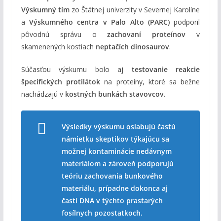
Výskumný tím
zo Štátnej univerzity v Severnej Karolíne
a
Výskumného centra v Palo Alto (PARC)
podporil
pôvodnú správu o
zachovaní proteínov
v
skamenených kostiach
neptačích dinosaurov
.
Súčasťou výskumu bolo aj
testovanie reakcie
špecifických protilátok
na proteíny, ktoré sa bežne
nachádzajú v
kostných bunkách stavovcov
.
Výsledky výskumu oslabujú častú
námietku skeptikov týkajúcu sa
možnej kontaminácie nedávnym
materiálom a zároveň podporujú
teóriu zachovania bunkového
materiálu, prípadne dokonca aj
častí DNA v týchto prastarých
fosílnych pozostatkoch.