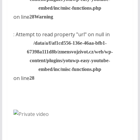
embed/inc/misc-functions.php
on line
28
Warning
: Attempt to read property "url" on null in
/data/a/f/af1cd556-136e-46aa-bfb1-
67398a111d8b/zmensvojzivot.cz/web/wp-
content/plugins/yotuwp-easy-youtube-
embed/inc/misc-functions.php
on line
28