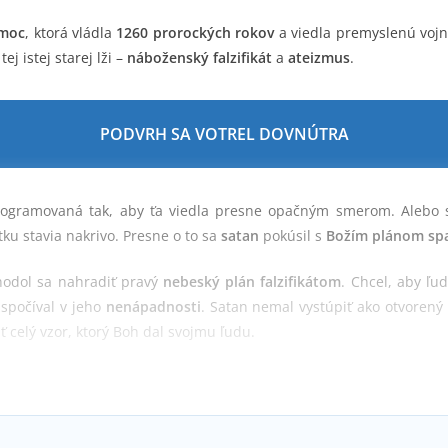
 moc
, ktorá vládla
1260 prorockých rokov
a viedla premyslenú vojn
ej istej starej lži –
náboženský falzifikát
a
ateizmus
.
PODVRH SA VOTREL DOVNÚTRA
programovaná tak, aby ťa viedla presne opačným smerom. Alebo s
u stavia nakrivo. Presne o to sa
satan
pokúsil s
Božím plánom sp
zhodol sa nahradiť pravý
nebeský plán
falzifikátom
. Chcel, aby ľu
spočíval v jeho
nenápadnosti
. Satan nemal vystúpiť ako otvorený 
iť celý vzor, ktorý Boh dal svojmu ľudu.
 k Bohu, mal byť potichu zmenený. Táto scéna sleduje toto dlhé n
halený, pravý
nebeský plán
musí byť postavený vedľa jeho napodo