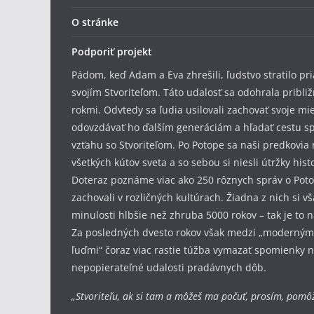
O stránke
Podporiť projekt
Pádom, keď Adam a Eva zhrešili, ľudstvo stratilo pr
svojím Stvoriteľom. Táto udalosť sa odohrala pribli
rokmi. Odvtedy sa ľudia usilovali zachovať svoje mi
odovzdávať ho ďalším generáciám a hľadať cestu s
vzťahu so Stvoriteľom. Po Potope sa naši predkovia r
všetkých kútov sveta a so sebou si niesli útržky hist
Doteraz poznáme viac ako 250 rôznych správ o Poto
zachovali v rozličných kultúrach. Žiadna z nich si v
minulosti hlbšie než zhruba 5000 rokov – tak je to 
Za posledných dvesto rokov však medzi „modernými
ľuďmi“ čoraz viac rastie túžba vymazať spomienky 
nepopierateľné udalosti pradávnych dôb.
„Stvoriteľu, ak si tam a môžeš ma počuť, prosím, pomôž