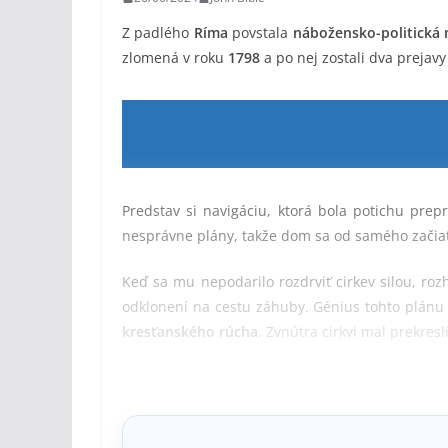
Z padlého
Ríma
povstala
nábožensko-politická
zlomená v roku
1798
a po nej zostali dva prejavy t
Predstav si navigáciu, ktorá bola potichu pre
nesprávne plány, takže dom sa od samého začiatk
Keď sa mu nepodarilo rozdrviť cirkev silou, ro
odklonení na cestu záhuby. Génius tohto plánu 
kresťanského rúcha
. Zvnútra cirkvi mal prekresl
Každý predmet
svätyne
, každý krok cesty späť
rozoznať
falzifikát
od
originálu
. Aby bol klam od