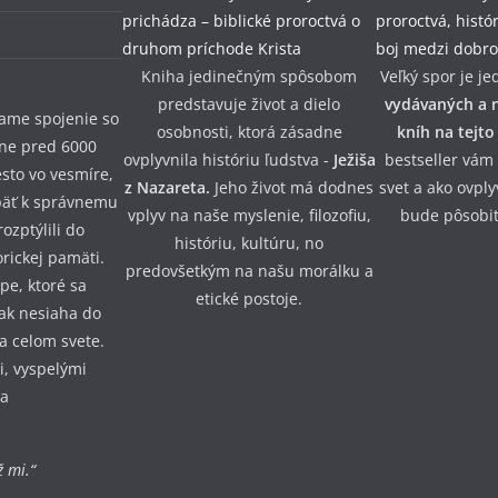
Kniha jedinečným spôsobom
Veľký spor je je
predstavuje život a dielo
vydávaných a n
iame spojenie so
osobnosti, ktorá zásadne
kníh na tejto
žne pred 6000
ovplyvnila históriu ľudstva -
Ježiša
bestseller vám
esto vo vesmíre,
z Nazareta.
Jeho život má dodnes
svet a ako ovpl
päť k správnemu
vplyv na naše myslenie, filozofiu,
bude pôsobiť
ozptýlili do
históriu, kultúru, no
orickej pamäti.
predovšetkým na našu morálku a
pe, ktoré sa
etické postoje.
šak nesiaha do
na celom svete.
, vyspelými
na
 mi.“