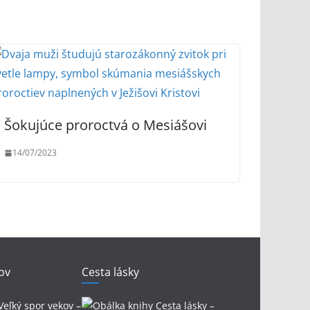
Šokujúce proroctvá o Mesiášovi
14/07/2023
ov
Cesta lásky