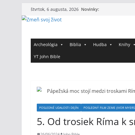
Skip
Novinky:
štvrtok, 6 augusta, 2026
to
content
Archeológia
Biblia
Hudba
Knihy
YT John Bible
POSLEDNÉ UDALOSTI DEJÍN
POSLEDNÝ FILM ZEME (IVOR MYERS 
5. Od trosiek Ríma k 
26/06/2024
John Bible