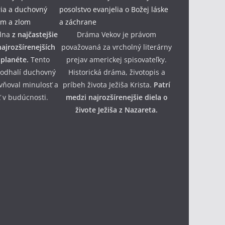
dna
z najčastejšie
Dráma Vekov je právom
ajrozšírenejších
považovaná za vrcholný literárny
 planéte.
Tento
prejav americkej spisovateľky.
 odhalí duchovný
Historická dráma, životopis a
yvňoval minulosť a
príbeh života Ježiša Krista.
Patrí
 v budúcnosti.
medzi najrozšírenejšie diela o
živote Ježiša z Nazareta.