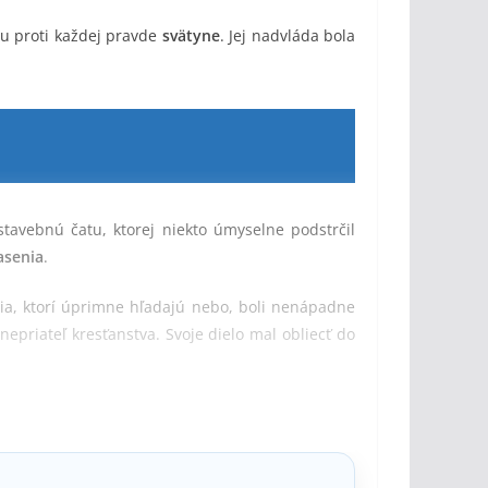
u proti každej pravde
svätyne
. Jej nadvláda bola
tavebnú čatu, ktorej niekto úmyselne podstrčil
asenia
.
dia, ktorí úprimne hľadajú nebo, boli nenápadne
nepriateľ kresťanstva. Svoje dielo mal obliecť do
ahrádzanie pravdy bod po bode, aby sme dokázali
beniny.